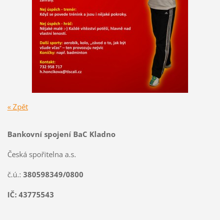
« Zpět
Bankovní spojení BaC Kladno
Česká spořitelna a.s.
č.ú.:
380598349/0800
IČ: 43775543