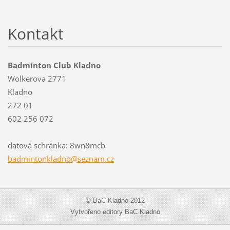
Kontakt
Badminton Club Kladno
Wolkerova 2771
Kladno
272 01
602 256 072
datová schránka: 8wn8mcb
badminto
nkladno@
seznam.c
z
© BaC Kladno 2012
Vytvořeno editory BaC Kladno