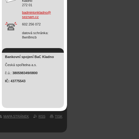
Kladno
272 01
badminto
nkladno@
seznam.c
z
602 256 072
datová schránka:
8wn8mcb
Bankovní spojení BaC Kladno
Česká spořitelna a.s.
č.ú.:
380598349/0800
IČ: 43775543
MAPA STRÁNEK
RSS
TISK