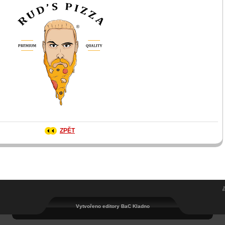
ZPĚT
Vytvořeno editory BaC Kladno