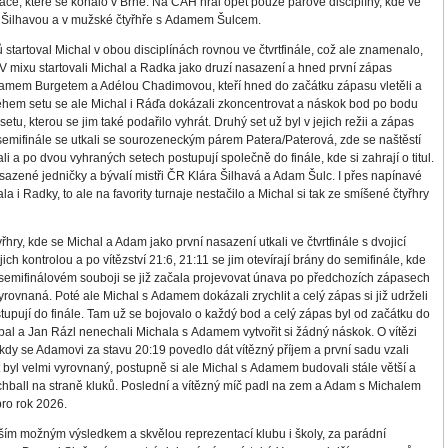
áče, které se konalo v Brně. Na ČAH hrál opět pouze párové disciplíny, kde ve
ou Šilhavou a v mužské čtyřhře s Adamem Šulcem.
startoval Michal v obou disciplínách rovnou ve čtvrtfinále, což ale znamenalo,
 mixu startovali Michal a Radka jako druzí nasazení a hned první zápas
Adamem Burgetem a Adélou Chadimovou, kteří hned do začátku zápasu vletěli a
Během setu se ale Michal i Ráďa dokázali zkoncentrovat a náskok bod po bodu
tu, kterou se jim také podařilo vyhrát. Druhý set už byl v jejich režii a zápas
semifinále se utkali se sourozeneckým párem Patera/Paterová, zde se naštěstí
a po dvou vyhraných setech postupují společně do finále, kde si zahrají o titul.
sazené jedničky a bývalí mistři ČR Klára Šilhavá a Adam Šulc. I přes napínavé
la i Radky, to ale na favority turnaje nestačilo a Michal si tak ze smíšené čtyřhry
hry, kde se Michal a Adam jako první nasazení utkali ve čtvrtfinále s dvojicí
ch kontrolou a po vítězství 21:6, 21:11 se jim otevírají brány do semifinále, kde
V semifinálovém souboji se již začala projevovat únava po předchozích zápasech
yrovnaná. Poté ale Michal s Adamem dokázali zrychlit a celý zápas si již udrželi
tupují do finále. Tam už se bojovalo o každý bod a celý zápas byl od začátku do
al a Jan Rázl nenechali Michala s Adamem vytvořit si žádný náskok. O vítězi
kdy se Adamovi za stavu 20:19 povedlo dát vítězný příjem a první sadu vzali
et byl velmi vyrovnaný, postupně si ale Michal s Adamem budovali stále větší a
tchball na straně kluků. Poslední a vítězný míč padl na zem a Adam s Michalem
ro rok 2026.
ím možným výsledkem a skvělou reprezentací klubu i školy, za parádní