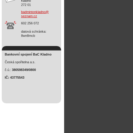
Kladno
272 01
badminto
nkladno@
seznam.c
z
602 256 072
datová schránka:
8wn8mcb
Bankovní spojení BaC Kladno
Česká spořitelna a.s.
č.ú.:
380598349/0800
IČ: 43775543