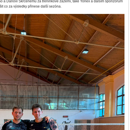
no a Danovi Skrčenému za tréninkové zázemí, také Yonex a dalším sponzorům
t co za výsledky přinese další sezóna.