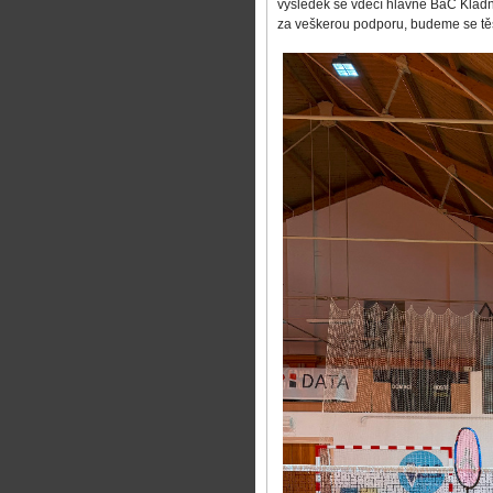
výsledek se vděčí hlavně BaC Klad
za veškerou podporu, budeme se těši