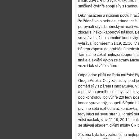
mistrovství ČR pro vysokoškolské hr
smíšené čtyřhře spojil síly s Radk
Díky nasazení a nižšímu počtu hráčů 
že žádné kolo nebude jednoduché. V
porovnali síly s brněnskými hráči 
získali si několikabodový náskok. 
srovnávat, až do samotné koncovky se
vyhrávají poměrem 21:19, 21:10. V 
během zápasu do problémů nedostali 
Tam na ně čekal nejtěžší soupeř, na
finále a skvělý výkon ze strany Micha
veze i tak skvělé stříbro.
Odpoledne přišli na řadu mužské čtyř
Gregar/Vrbka. Celý zápas byl pod jeji
poměří síly s párem Hnilica/Slíva. 
a polovina prvního setu byla velmi v
pod kontrolou, po výhře 2:0 tedy pos
konce vyrovnaný, soupeři Štěpán Líb
prvního setu rozhodla až koncovka, 
tedy kluci na svou stranu. I druhý s
větší náskok, stav 21:19, 20:14, ma
se stávají akademickými mistry ČR p
Sezóna byla tedy zakončena nejlepš