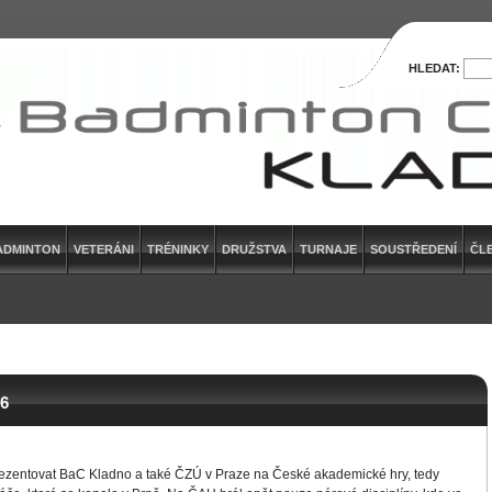
HLEDAT:
ADMINTON
VETERÁNI
TRÉNINKY
DRUŽSTVA
TURNAJE
SOUSTŘEDENÍ
ČL
6
prezentovat BaC Kladno a také ČZÚ v Praze na České akademické hry, tedy