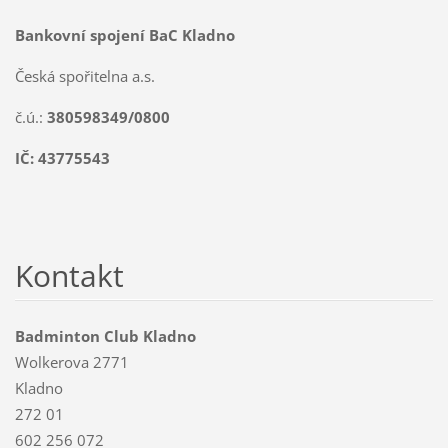
Bankovní spojení BaC Kladno
Česká spořitelna a.s.
č.ú.:
380598349/0800
IČ: 43775543
Kontakt
Badminton Club Kladno
Wolkerova 2771
Kladno
272 01
602 256 072