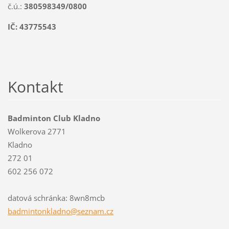
č.ú.:
380598349/0800
IČ: 43775543
Kontakt
Badminton Club Kladno
Wolkerova 2771
Kladno
272 01
602 256 072
datová schránka: 8wn8mcb
badminto
nkladno@
seznam.c
z