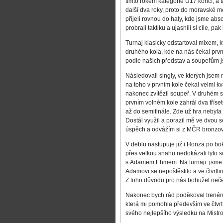
tímto rokem kategorie U17 končí, a ta
další dva roky, proto do moravské me
přijeli rovnou do haly, kde jsme abs
probrali taktiku a ujasnili si cíle, pak 
Turnaj klasicky odstartoval mixem, k
druhého kola, kde na nás čekal prv
podle našich představ a soupeřům j
Následovali singly, ve kterých jsem 
na toho v prvním kole čekal velmi kv
nakonec zvítězil soupeř. V druhém se
prvním volném kole zahrál dva tříse
až do semifinále. Zde už hra nebyla
Dostál využil a porazil mě ve dvou se
úspěch a odvážím si z MČR bronzov
V deblu nastupuje již i Honza po boku
přes velkou snahu nedokázali tyto s
s Adamem Ehmem. Na turnaji jsme by
Adamovi se nepoštěstilo a ve čtvrtf
Z toho důvodu pro nás bohužel neče
Nakonec bych rád poděkoval trenér
která mi pomohla především ve čtvr
svého nejlepšího výsledku na Mistro