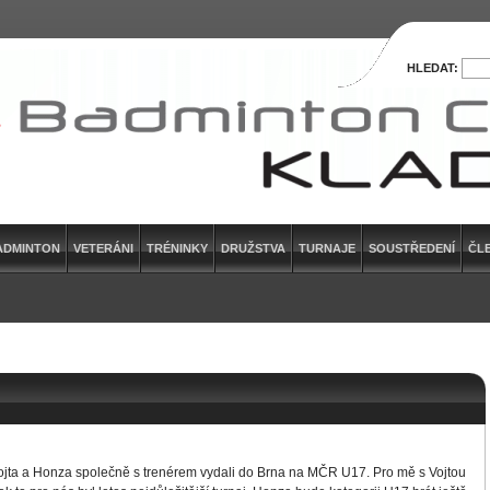
HLEDAT:
ADMINTON
VETERÁNI
TRÉNINKY
DRUŽSTVA
TURNAJE
SOUSTŘEDENÍ
ČL
Vojta a Honza společně s trenérem vydali do Brna na MČR U17. Pro mě s Vojtou