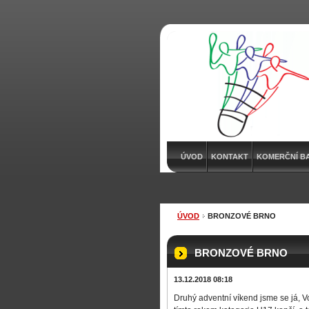
ÚVOD
KONTAKT
KOMERČNÍ B
ÚVOD
BRONZOVÉ BRNO
BRONZOVÉ BRNO
13.12.2018 08:18
Druhý adventní víkend jsme se já, 