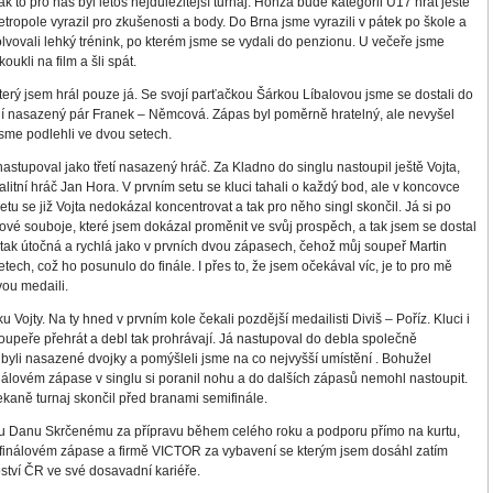
k to pro nás byl letos nejdůležitější turnaj. Honza bude kategorii U17 hrát ještě
tropole vyrazil pro zkušenosti a body. Do Brna jsme vyrazili v pátek po škole a
olvovali lehký trénink, po kterém jsme se vydali do penzionu. U večeře jsme
koukli na film a šli spát.
terý jsem hrál pouze já. Se svojí parťačkou Šárkou Líbalovou jsme se dostali do
ní nasazený pár Franek – Němcová. Zápas byl poměrně hratelný, ale nevyšel
sme podlehli ve dvou setech.
nastupoval jako třetí nasazený hráč. Za Kladno do singlu nastoupil ještě Vojta,
alitní hráč Jan Hora. V prvním setu se kluci tahali o každý bod, ale v koncovce
tu se již Vojta nedokázal koncentrovat a tak pro něho singl skončil. Já si po
tové souboje, které jsem dokázal proměnit ve svůj prospěch, a tak jsem se dostal
 tak útočná a rychlá jako v prvních dvou zápasech, čehož můj soupeř Martin
tech, což ho posunulo do finále. I přes to, že jsem očekával víc, je to pro mě
ou medaili.
 Vojty. Na ty hned v prvním kole čekali pozdější medailisti Diviš – Poříz. Kluci i
oupeře přehrát a debl tak prohrávají. Já nastupoval do debla společně
li nasazené dvojky a pomýšleli jsme na co nejvyšší umístění . Bohužel
inálovém zápase v singlu si poranil nohu a do dalších zápasů nemohl nastoupit.
kaně turnaj skončil před branami semifinále.
u Danu Skrčenému za přípravu během celého roku a podporu přímo na kurtu,
tfinálovém zápase a firmě VICTOR za vybavení se kterým jsem dosáhl zatím
ství ČR ve své dosavadní kariéře.