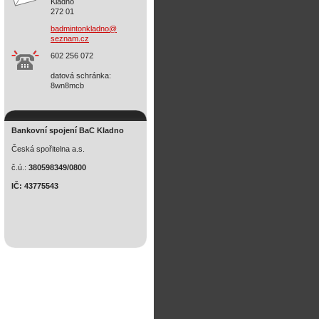
Kladno
272 01
badminto
nkladno@
seznam.c
z
602 256 072
datová schránka:
8wn8mcb
Bankovní spojení BaC Kladno
Česká spořitelna a.s.
č.ú.:
380598349/0800
IČ: 43775543