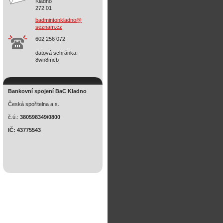
Kladno
272 01
badminto
nkladno@
seznam.c
z
602 256 072
datová schránka:
8wn8mcb
Bankovní spojení BaC Kladno
Česká spořitelna a.s.
č.ú.:
380598349/0800
IČ: 43775543