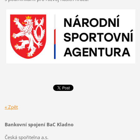
« Zpět
Bankovní spojení BaC Kladno
Česká spořitelna a.s.