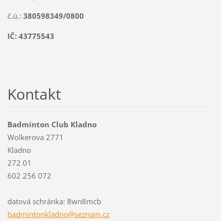
č.ú.:
380598349/0800
IČ: 43775543
Kontakt
Badminton Club Kladno
Wolkerova 2771
Kladno
272 01
602 256 072
datová schránka: 8wn8mcb
badminto
nkladno@
seznam.c
z