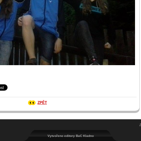
ZPĚT
Vytvořeno editory BaC Kladno