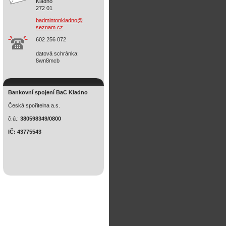
Kladno
272 01
badminto
nkladno@
seznam.c
z
602 256 072
datová schránka:
8wn8mcb
Bankovní spojení BaC Kladno
Česká spořitelna a.s.
č.ú.:
380598349/0800
IČ: 43775543