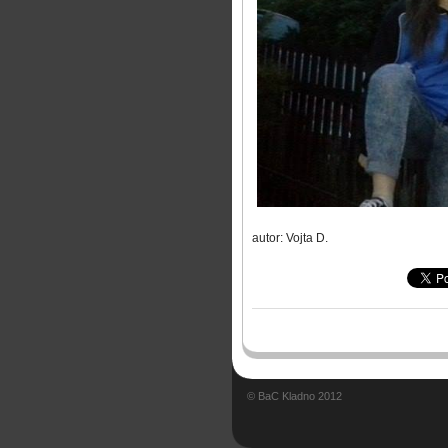
autor: Vojta D.
© BaC Kladno 2012