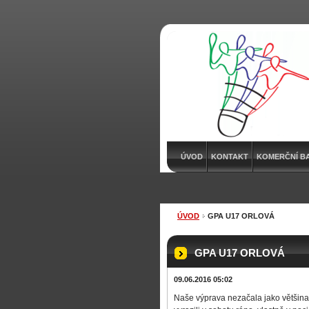
ÚVOD
KONTAKT
KOMERČNÍ B
ÚVOD
GPA U17 ORLOVÁ
GPA U17 ORLOVÁ
09.06.2016 05:02
Naše výprava nezačala jako většina 