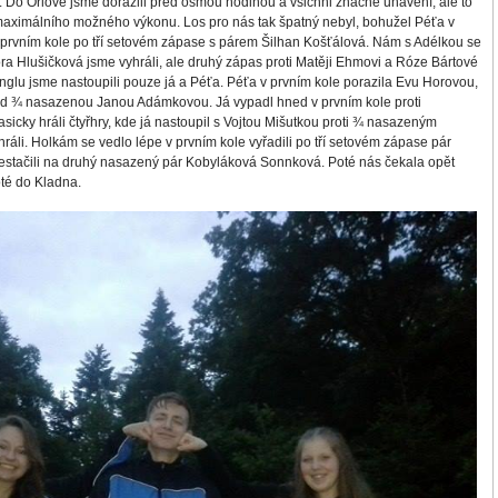
ci. Do Orlové jsme dorazili před osmou hodinou a všichni značně unavení, ale to
aximálního možného výkonu. Los pro nás tak špatný nebyl, bohužel Péťa v
prvním kole po tří setovém zápase s párem Šilhan Košťálová. Nám s Adélkou se
ora Hlušičková jsme vyhráli, ale druhý zápas proti Matěji Ehmovi a Róze Bártové
inglu jsme nastoupili pouze já a Péťa. Péťa v prvním kole porazila Evu Horovou,
ad ¾ nasazenou Janou Adámkovou. Já vypadl hned v prvním kole proti
sicky hráli čtyřhry, kde já nastoupil s Vojtou Mišutkou proti ¾ nasazeným
ehráli. Holkám se vedlo lépe v prvním kole vyřadili po tří setovém zápase pár
stačili na druhý nasazený pár Kobyláková Sonnková. Poté nás čekala opět
oté do Kladna.