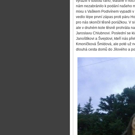
vyrazili v sobotu ráno, vlastně v no
nám nezabránilo k podání našeho m
mixu s Vaškem Podivínem vypadli v 
vedlo lépe první zápas proti páru H
pro nás skončil těsně porážkou. V s
ale v druhém kole těsně prohrála n
Jaroslavu Chlubnovi. Poslední se kla
Janoštíkovi a Švejdovi, kteří nás př
Kmoníčková Šmídová, ale poté už ne
dlouhá cesta domů do Jílového a p