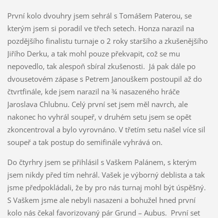
První kolo dvouhry jsem sehrál s Tomášem Paterou, se
kterým jsem si poradil ve třech setech. Honza narazil na
pozdějšího finalistu turnaje o 2 roky staršího a zkušenějšího
Jiřího Derku, a tak mohl pouze překvapit, což se mu
nepovedlo, tak alespoň sbíral zkušenosti. Já pak dále po
dvousetovém zápase s Petrem Janouškem postoupil až do
čtvrtfinále, kde jsem narazil na ¾ nasazeného hráče
Jaroslava Chlubnu. Celý první set jsem měl navrch, ale
nakonec ho vyhrál soupeř, v druhém setu jsem se opět
zkoncentroval a bylo vyrovnáno. V třetím setu našel více sil
soupeř a tak postup do semifinále vyhrává on.
Do čtyrhry jsem se přihlásil s Vaškem Palánem, s kterým
jsem nikdy před tím nehrál. Vašek je výborný deblista a tak
jsme předpokládali, že by pro nás turnaj mohl být úspěšný.
S Vaškem jsme ale nebyli nasazeni a bohužel hned první
kolo nás čekal favorizovaný pár Grund – Aubus. První set