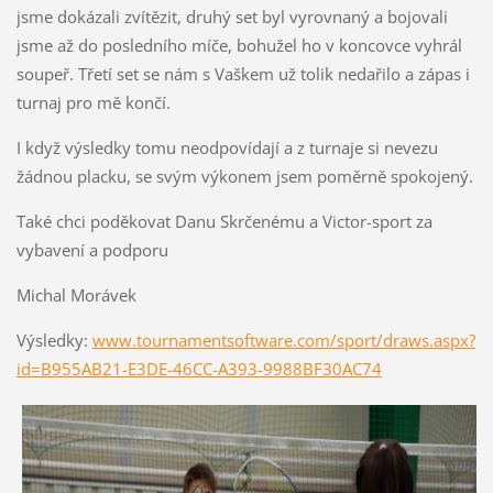
jsme dokázali zvítězit, druhý set byl vyrovnaný a bojovali
jsme až do posledního míče, bohužel ho v koncovce vyhrál
soupeř. Třetí set se nám s Vaškem už tolik nedařilo a zápas i
turnaj pro mě končí.
I když výsledky tomu neodpovídají a z turnaje si nevezu
žádnou placku, se svým výkonem jsem poměrně spokojený.
Také chci poděkovat Danu Skrčenému a Victor-sport za
vybavení a podporu
Michal Morávek
Výsledky:
www.tournamentsoftware.com/sport/draws.aspx?
id=B955AB21-E3DE-46CC-A393-9988BF30AC74