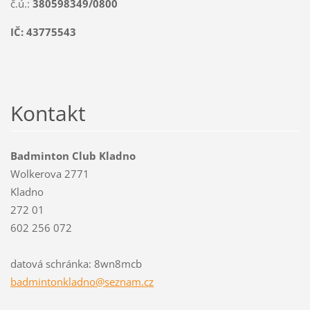
č.ú.:
380598349/0800
IČ: 43775543
Kontakt
Badminton Club Kladno
Wolkerova 2771
Kladno
272 01
602 256 072
datová schránka: 8wn8mcb
badminto
nkladno@
seznam.c
z