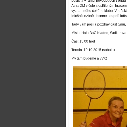
posily a v rámci novodobých trendů 
Astra ZM v čele s ostříleným hráče
významného čekého klubu. V loňské 
letošní sezóně chceme soupeři loňsk
Tady vám posílá pozdrav část týmu,
Místo: Hala BaC Kladno, Wolkerova
Čas: 15:00 hod
Termín: 10.10.2015 (sobota)
My tam budeme a vy?:)