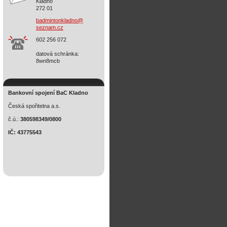
Kladno
272 01
badminto
nkladno@
seznam.c
z
602 256 072
datová schránka:
8wn8mcb
Bankovní spojení BaC Kladno
Česká spořitelna a.s.
č.ú.:
380598349/0800
IČ: 43775543