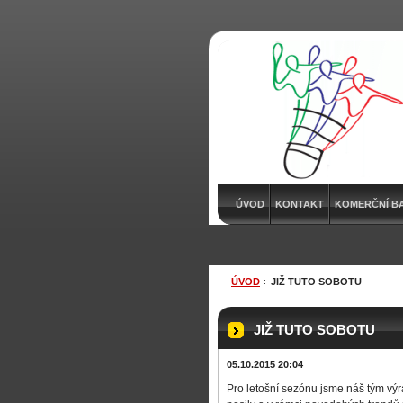
ÚVOD
KONTAKT
KOMERČNÍ B
ÚVOD
JIŽ TUTO SOBOTU
JIŽ TUTO SOBOTU
05.10.2015 20:04
Pro letošní sezónu jsme náš tým výr