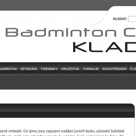
HLEDAT:
ADMINTON
VETERÁNI
TRÉNINKY
DRUŽSTVA
TURNAJE
SOUSTŘEDENÍ
ČL
azně omladili. Do týmu jsou zapojeni nadějní junioři klubu, původní švédské