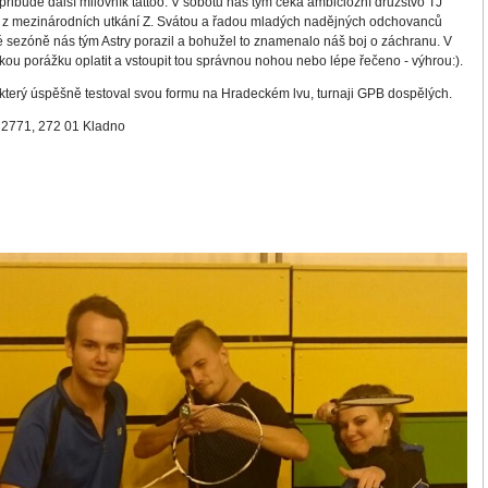
přibude další milovník tattoo. V sobotu náš tým čeká ambiciózní družstvo TJ
m z mezinárodních utkání Z. Svátou a řadou mladých nadějných odchovanců
sezóně nás tým Astry porazil a bohužel to znamenalo náš boj o záchranu. V
ou porážku oplatit a vstoupit tou správnou nohou nebo lépe řečeno - výhrou:).
 který úspěšně testoval svou formu na Hradeckém lvu, turnaji GPB dospělých.
 2771, 272 01 Kladno