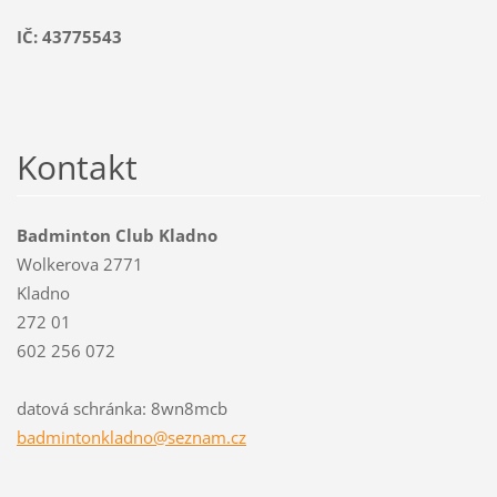
IČ: 43775543
Kontakt
Badminton Club Kladno
Wolkerova 2771
Kladno
272 01
602 256 072
datová schránka: 8wn8mcb
badminto
nkladno@
seznam.c
z