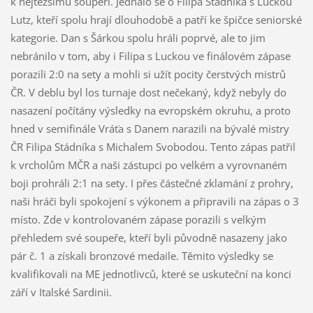
k nejtěžšímu soupeři. Jednalo se o Filipa Stádníka s Luckou
Lutz, kteří spolu hrají dlouhodobě a patří ke špičce seniorské
kategorie. Dan s Šárkou spolu hráli poprvé, ale to jim
nebránilo v tom, aby i Filipa s Luckou ve finálovém zápase
porazili 2:0 na sety a mohli si užít pocity čerstvých mistrů
ČR. V deblu byl los turnaje dost nečekaný, když nebyly do
nasazení počítány výsledky na evropském okruhu, a proto
hned v semifinále Vráťa s Danem narazili na bývalé mistry
ČR Filipa Stádníka s Michalem Svobodou. Tento zápas patřil
k vrcholům MČR a naši zástupci po velkém a vyrovnaném
boji prohráli 2:1 na sety. I přes částečné zklamání z prohry,
naši hráči byli spokojení s výkonem a připravili na zápas o 3
místo. Zde v kontrolovaném zápase porazili s velkým
přehledem své soupeře, kteří byli původně nasazeny jako
pár č. 1 a získali bronzové medaile. Těmito výsledky se
kvalifikovali na ME jednotlivců, které se uskuteční na konci
září v Italské Sardinii.