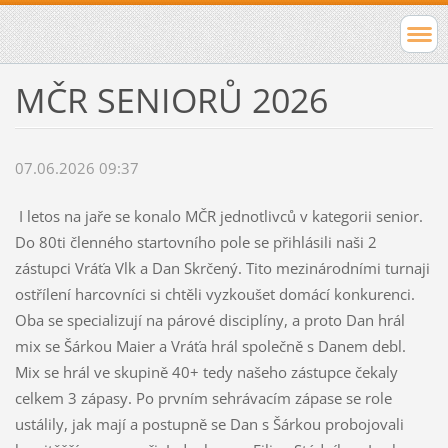
MČR SENIORŮ 2026
07.06.2026 09:37
I letos na jaře se konalo MČR jednotlivců v kategorii senior.
Do 80ti členného startovního pole se přihlásili naši 2
zástupci Vráťa Vlk a Dan Skrčený. Tito mezinárodními turnaji
ostřílení harcovníci si chtěli vyzkoušet domácí konkurenci.
Oba se specializují na párové disciplíny, a proto Dan hrál
mix se Šárkou Maier a Vráťa hrál společně s Danem debl.
Mix se hrál ve skupině 40+ tedy našeho zástupce čekaly
celkem 3 zápasy. Po prvním sehrávacím zápase se role
ustálily, jak mají a postupně se Dan s Šárkou probojovali