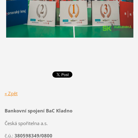
« Zpět
Bankovní spojení BaC Kladno
Česká spořitelna a.s.
č.ú.:
380598349/0800