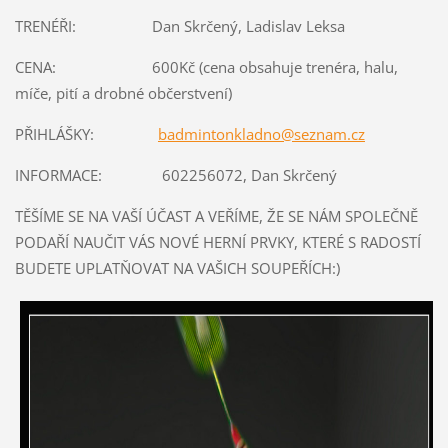
TRENÉŘI: Dan Skrčený, Ladislav Leksa
CENA: 600Kč (cena obsahuje trenéra, halu,
míče, pití a drobné občerstvení)
PŘIHLÁŠKY:
badmintonkladno@seznam.cz
INFORMACE: 602256072, Dan Skrčený
TĚŠÍME SE NA VAŠÍ ÚČAST A VEŘÍME, ŽE SE NÁM SPOLEČNĚ
PODAŘÍ NAUČIT VÁS NOVÉ HERNÍ PRVKY, KTERÉ S RADOSTÍ
BUDETE UPLATŇOVAT NA VAŠICH SOUPEŘÍCH:)