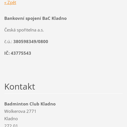
« Zpět
Bankovní spojení BaC Kladno
Česká spořitelna a.s.
č.ú.:
380598349/0800
IČ: 43775543
Kontakt
Badminton Club Kladno
Wolkerova 2771
Kladno
272 01