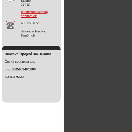
Kladno
272 01
badminto
nkladno@
seznam.c
z
602 256 072
datová schránka:
8wn8mcb
Bankovní spojení BaC Kladno
Česká spořitelna a.s.
č.ú.:
380598349/0800
IČ: 43775543