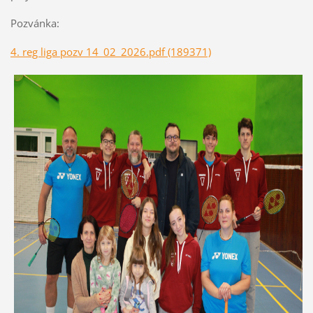
Pozvánka:
4. reg liga pozv 14_02_2026.pdf (189371)