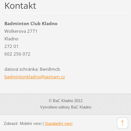
Kontakt
Badminton Club Kladno
Wolkerova 2771
Kladno
272 01
602 256 072
datová schránka: 8wn8mcb
badminto
nkladno@
seznam.c
z
© BaC Kladno 2012
Vytvořeno editory BaC Kladno
Zobrazit:
Mobilní verzi
|
Standardní verzi