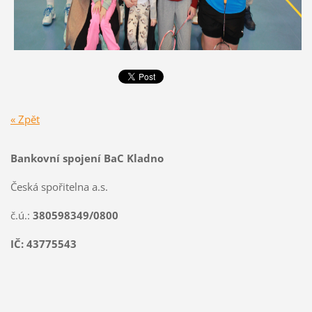
« Zpět
Bankovní spojení BaC Kladno
Česká spořitelna a.s.
č.ú.:
380598349/0800
IČ: 43775543