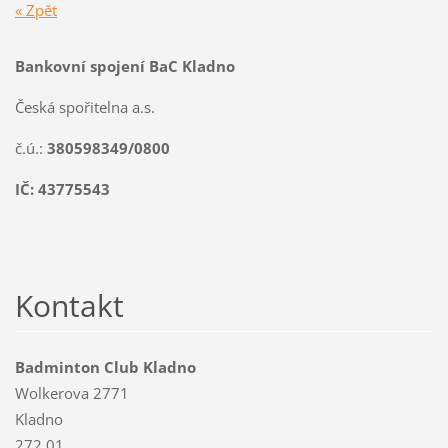
« Zpět
Bankovní spojení BaC Kladno
Česká spořitelna a.s.
č.ú.:
380598349/0800
IČ: 43775543
Kontakt
Badminton Club Kladno
Wolkerova 2771
Kladno
272 01