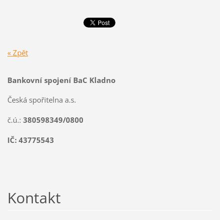
« Zpět
Bankovní spojení BaC Kladno
Česká spořitelna a.s.
č.ú.:
380598349/0800
IČ: 43775543
Kontakt