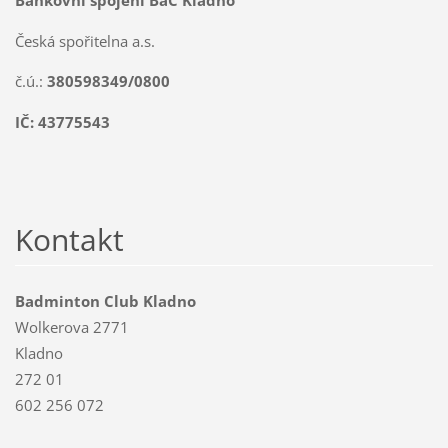
Česká spořitelna a.s.
č.ú.:
380598349/0800
IČ: 43775543
Kontakt
Badminton Club Kladno
Wolkerova 2771
Kladno
272 01
602 256 072