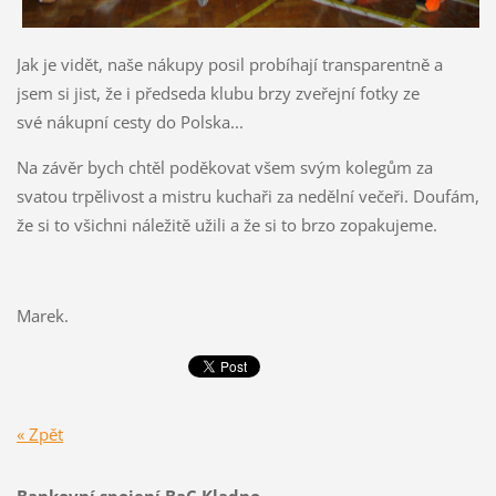
Jak je vidět, naše nákupy posil probíhají transparentně a
jsem si jist, že i předseda klubu brzy zveřejní fotky ze
své nákupní cesty do Polska...
Na závěr bych chtěl poděkovat všem svým kolegům za
svatou trpělivost a mistru kuchaři za nedělní večeři. Doufám,
že si to všichni náležitě užili a že si to brzo zopakujeme.
Marek.
« Zpět
Bankovní spojení BaC Kladno