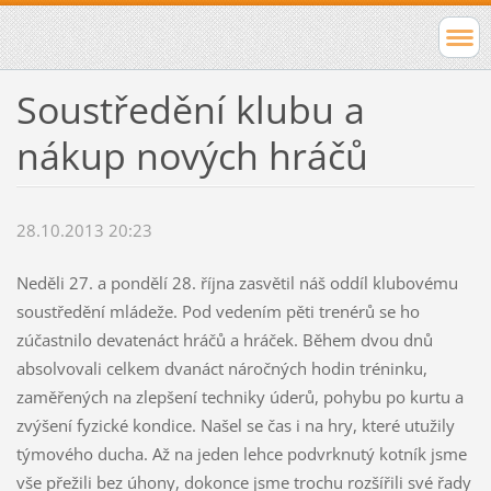
Soustředění klubu a
nákup nových hráčů
28.10.2013 20:23
Neděli 27. a pondělí 28. října zasvětil náš oddíl klubovému
soustředění mládeže. Pod vedením pěti trenérů se ho
zúčastnilo devatenáct hráčů a hráček. Během dvou dnů
absolvovali celkem dvanáct náročných hodin tréninku,
zaměřených na zlepšení techniky úderů, pohybu po kurtu a
zvýšení fyzické kondice. Našel se čas i na hry, které utužily
týmového ducha. Až na jeden lehce podvrknutý kotník jsme
vše přežili bez úhony, dokonce jsme trochu rozšířili své řady