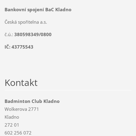
Bankovní spojení BaC Kladno
Česká spořitelna a.s.
č.ú.:
380598349/0800
IČ: 43775543
Kontakt
Badminton Club Kladno
Wolkerova 2771
Kladno
272 01
602 256 072