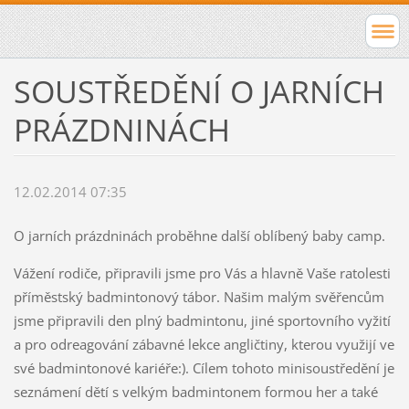
SOUSTŘEDĚNÍ O JARNÍCH
PRÁZDNINÁCH
12.02.2014 07:35
O jarních prázdninách proběhne další oblíbený baby camp.
Vážení rodiče, připravili jsme pro Vás a hlavně Vaše ratolesti
příměstský badmintonový tábor. Našim malým svěřencům
jsme připravili den plný badmintonu, jiné sportovního vyžití
a pro odreagování zábavné lekce angličtiny, kterou využijí ve
své badmintonové kariéře:). Cílem tohoto minisoustředění je
seznámení dětí s velkým badmintonem formou her a také