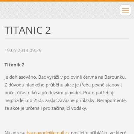
TITANIC 2
19.05.2014 09:29
Titanik 2
Je dohlasováno. Bac vyráží v polovině června na Berounku.
Z důvodu hladkého průběhu akce je třeba pevně stanovit
počet účastníků a především plavidel. Proto potřebuji
nejpozději do 25.5. zaslat závazné přihlášky. Nezapomeňte,
že akce je určena i pro začínající vodáky.
Na adresu
bacnavode@email.cz
posílejte přihlášku ve které