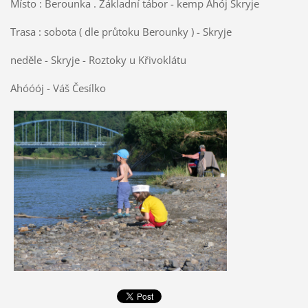
Místo : Berounka . Základní tábor - kemp Ahój Skryje
Trasa : sobota ( dle průtoku Berounky ) - Skryje
neděle - Skryje - Roztoky u Křivoklátu
Ahóóój - Váš Česílko