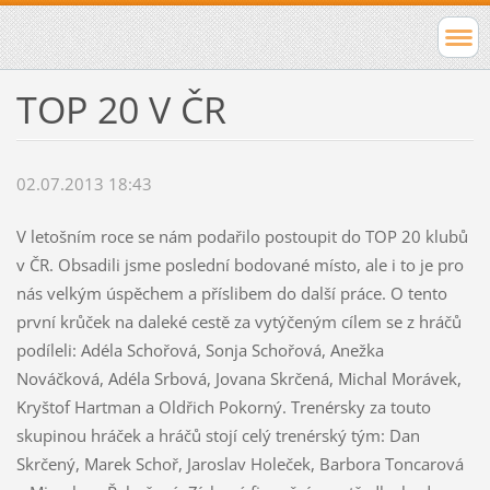
TOP 20 V ČR
02.07.2013 18:43
V letošním roce se nám podařilo postoupit do TOP 20 klubů
v ČR. Obsadili jsme poslední bodované místo, ale i to je pro
nás velkým úspěchem a příslibem do další práce. O tento
první krůček na daleké cestě za vytýčeným cílem se z hráčů
podíleli: Adéla Schořová, Sonja Schořová, Anežka
Nováčková, Adéla Srbová, Jovana Skrčená, Michal Morávek,
Kryštof Hartman a Oldřich Pokorný. Trenérsky za touto
skupinou hráček a hráčů stojí celý trenérský tým: Dan
Skrčený, Marek Schoř, Jaroslav Holeček, Barbora Toncarová