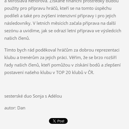
a Miroslava Řehořová. Získané finanční prostředky budou
použity pro přípravu hráčů, kteří se na tomto úspěchu
podíleli a také pro zvýšení intenzivní přípravy i pro jejich
následovníky. V letních měsících začala příprava na další
sezónu a uvidíme, jak se odrazí letní příprava ve výsledcích
našich členů.
Tímto bych rád poděkoval hráčům za dobrou reprezentaci
klubu a trenérům za jejich práci. Věřím, že se brzo rozšíří
řady našich členů, kteří pomůžou v získání bodů a zlepšení
postavení našeho klubu v TOP 20 klubů v ČR.
sesterské duo Sonja s Adélou
autor: Dan