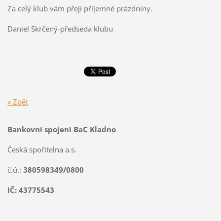
Za celý klub vám přeji příjemné prázdniny.
Daniel Skrčený-předseda klubu
« Zpět
Bankovní spojení BaC Kladno
Česká spořitelna a.s.
č.ú.:
380598349/0800
IČ: 43775543