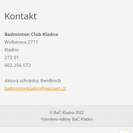
Kontakt
Badminton Club Kladno
Wolkerova 2771
Kladno
272 01
602 256 072
datová schránka: 8wn8mcb
badminto
nkladno@
seznam.c
z
© BaC Kladno 2012
Vytvořeno editory BaC Kladno