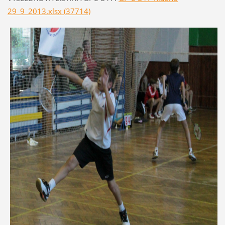
29_9_2013.xlsx (37714)