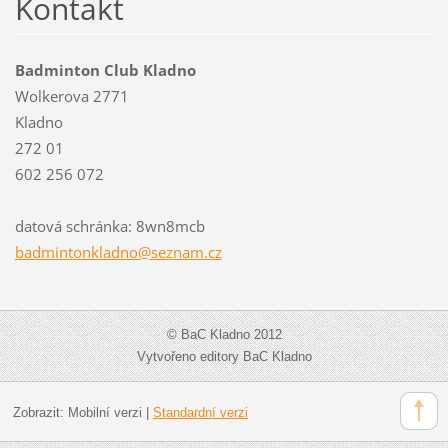
Kontakt
Badminton Club Kladno
Wolkerova 2771
Kladno
272 01
602 256 072
datová schránka: 8wn8mcb
badminto
nkladno@
seznam.c
z
© BaC Kladno 2012
Vytvořeno editory BaC Kladno
Zobrazit:
Mobilní verzi
|
Standardní verzi