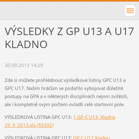
VÝSLEDKY Z GP U13 A U17
KLADNO
30.09.2013 14:29
Zde si můžete prohlédnout výsledkové listiny GPC U13 a
GPC U17. Našim hráčům se podařilo vybojovat důležité
postupy na GPA a v některých disciplínách nejom zvítězili,
ale i kompletně svým počtem ovládli celé startovní pole.
VÝSLEDKOVÁ LISTINA GPC U13:
1 GP-C U13, Kladno
29_9_2013.xls (59392)
VÝSLEDKOVÁ LISTINA GPC U17:
GP C U17 Kladno