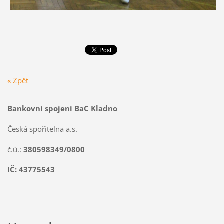
« Zpět
Bankovní spojení BaC Kladno
Česká spořitelna a.s.
č.ú.:
380598349/0800
IČ: 43775543