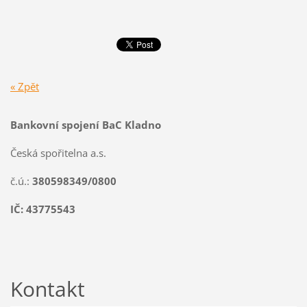
« Zpět
Bankovní spojení BaC Kladno
Česká spořitelna a.s.
č.ú.:
380598349/0800
IČ: 43775543
Kontakt