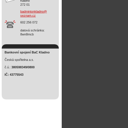
Kladno
272 01
badminto
nkladno@
seznam.c
z
602 256 072
datová schránka:
8wn8mcb
Bankovní spojení BaC Kladno
Česká spořitelna a.s.
č.ú.:
380598349/0800
IČ: 43775543