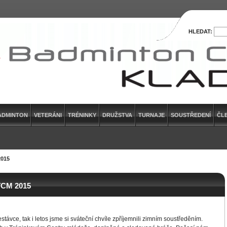
HLEDAT:
ADMINTON
VETERÁNI
TRÉNINKY
DRUŽSTVA
TURNAJE
SOUSTŘEDENÍ
ČL
015
CM 2015
stávce, tak i letos jsme si sváteční chvíle zpříjemnili zimním soustředěním.