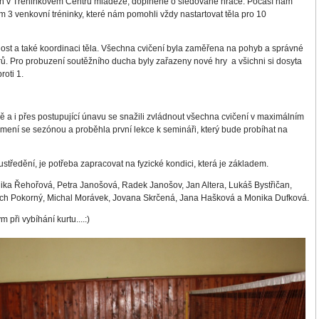
ch v Tréninkovém Centru mládeže, doplněné o sledované hráče. Počasí nám
m 3 venkovní tréninky, které nám pomohli vždy nastartovat těla pro 10
lost a také koordinaci těla. Všechna cvičení byla zaměřena na pohyb a správné
ů. Pro probuzení soutěžního ducha byly zařazeny nové hry a všichni si dosyta
roti 1.
vně a i přes postupující únavu se snažili zvládnout všechna cvičení v maximálním
mení se sezónou a proběhla první lekce k semináři, který bude probíhat na
ustředění, je potřeba zapracovat na fyzické kondici, která je základem.
nika Řehořová, Petra Janošová, Radek Janošov, Jan Altera, Lukáš Bystřičan,
dřich Pokorný, Michal Morávek, Jovana Skrčená, Jana Hašková a Monika Dufková.
 při vybíhání kurtu....:)