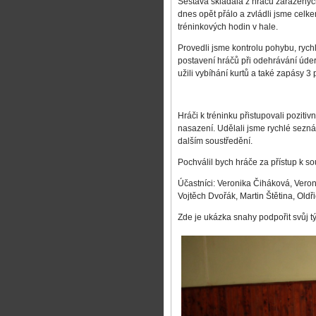
Sestava skládala z hráčů zařazený
dnes opět přálo a zvládli jsme celke
tréninkových hodin v hale.
Provedli jsme kontrolu pohybu, rych
postavení hráčů při odehrávání úder
užili vybíhání kurtů a také zapásy 3 p
Hráči k tréninku přistupovali poziti
nasazení. Udělali jsme rychlé sezná
dalším soustředění.
Pochválil bych hráče za přístup k so
Účastníci: Veronika Čiháková, Vero
Vojtěch Dvořák, Martin Štětina, Ol
Zde je ukázka snahy podpořit svůj tým