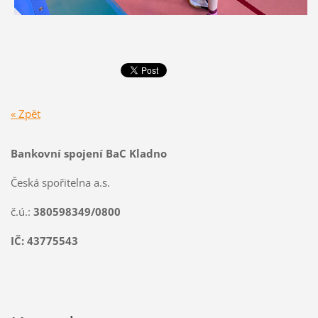
« Zpět
Bankovní spojení BaC Kladno
Česká spořitelna a.s.
č.ú.:
380598349/0800
IČ: 43775543