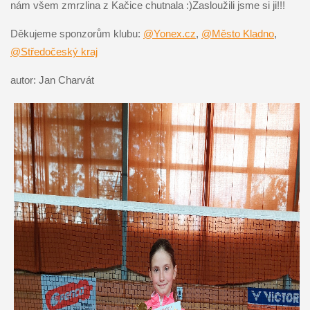
nám všem zmrzlina z Kačice chutnala :)Zasloužili jsme si ji!!!
Děkujeme sponzorům klubu:
@Yonex.cz
,
@Město Kladno
,
@Středočeský kraj
autor: Jan Charvát