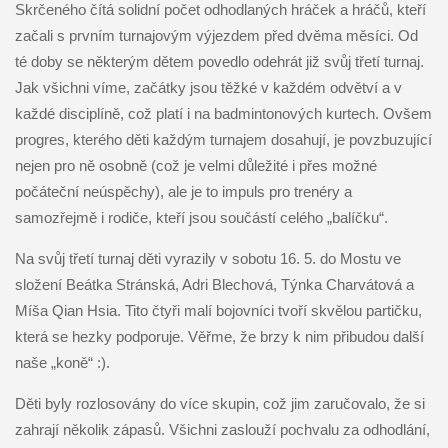
Skrčeného čítá solidní počet odhodlaných hráček a hráčů, kteří
začali s prvním turnajovým výjezdem před dvěma měsíci. Od
té doby se některým dětem povedlo odehrát již svůj třetí turnaj.
Jak všichni víme, začátky jsou těžké v každém odvětví a v
každé disciplíně, což platí i na badmintonových kurtech. Ovšem
progres, kterého děti každým turnajem dosahují, je povzbuzující
nejen pro ně osobně (což je velmi důležité i přes možné
počáteční neúspěchy), ale je to impuls pro trenéry a
samozřejmě i rodiče, kteří jsou součástí celého „balíčku“.
Na svůj třetí turnaj děti vyrazily v sobotu 16. 5. do Mostu ve
složení Beátka Stránská, Adri Blechová, Týnka Charvátová a
Míša Qian Hsia. Tito čtyři malí bojovníci tvoří skvělou partičku,
která se hezky podporuje. Věřme, že brzy k nim přibudou další
naše „koně“ :).
Děti byly rozlosovány do více skupin, což jim zaručovalo, že si
zahrají několik zápasů. Všichni zaslouží pochvalu za odhodlání,