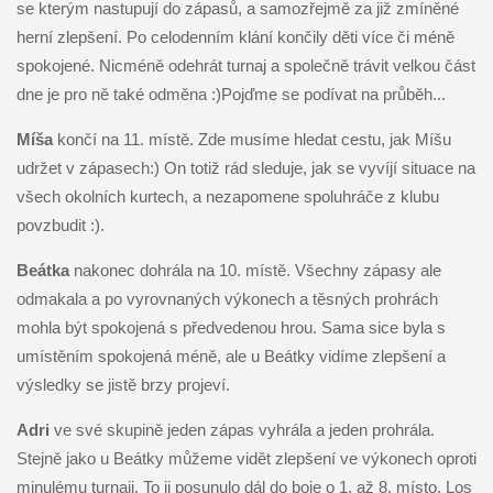
se kterým nastupují do zápasů, a samozřejmě za již zmíněné
herní zlepšení. Po celodenním klání končily děti více či méně
spokojené. Nicméně odehrát turnaj a společně trávit velkou část
dne je pro ně také odměna :)Pojďme se podívat na průběh...
Míša
končí na 11. místě. Zde musíme hledat cestu, jak Míšu
udržet v zápasech:) On totiž rád sleduje, jak se vyvíjí situace na
všech okolních kurtech, a nezapomene spoluhráče z klubu
povzbudit :).
Beátka
nakonec dohrála na 10. místě. Všechny zápasy ale
odmakala a po vyrovnaných výkonech a těsných prohrách
mohla být spokojená s předvedenou hrou. Sama sice byla s
umístěním spokojená méně, ale u Beátky vidíme zlepšení a
výsledky se jistě brzy projeví.
Adri
ve své skupině jeden zápas vyhrála a jeden prohrála.
Stejně jako u Beátky můžeme vidět zlepšení ve výkonech oproti
minulému turnaji. To ji posunulo dál do boje o 1. až 8. místo. Los