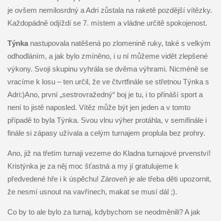
je ovšem nemilosrdný a Adri zůstala na raketě pozdější vítězky.
Každopádně odjíždí se 7. místem a vládne určitě spokojenost.
Týnka
nastupovala natěšená po zlomenině ruky, také s velkým
odhodláním, a jak bylo zmíněno, i u ní můžeme vidět zlepšené
výkony. Svoji skupinu vyhrála se dvěma výhrami. Nicméně se
vracíme k losu – ten určil, že ve čtvrtfinále se střetnou Týnka s
Adri:)Ano, první „sestrovražedný“ boj je tu, i to přináší sport a
není to jistě naposled. Vítěz může být jen jeden a v tomto
případě to byla Týnka. Svou vlnu výher protáhla, v semifinále i
finále si zápasy užívala a celým turnajem proplula bez prohry.
Ano, již na třetím turnaji vezeme do Kladna turnajové prvenství!
Kristýnka je za něj moc šťastná a my jí gratulujeme k
předvedené hře i k úspěchu! Zároveň je ale třeba děti upozornit,
že nesmí usnout na vavřínech, makat se musí dál ;).
Co by to ale bylo za turnaj, kdybychom se neodměnili? A jak