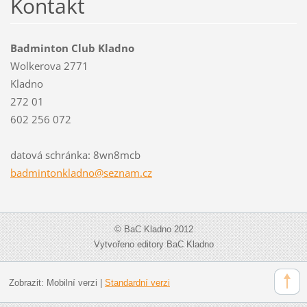
Kontakt
Badminton Club Kladno
Wolkerova 2771
Kladno
272 01
602 256 072
datová schránka: 8wn8mcb
badminto
nkladno@
seznam.c
z
© BaC Kladno 2012
Vytvořeno editory BaC Kladno
Zobrazit:
Mobilní verzi
|
Standardní verzi